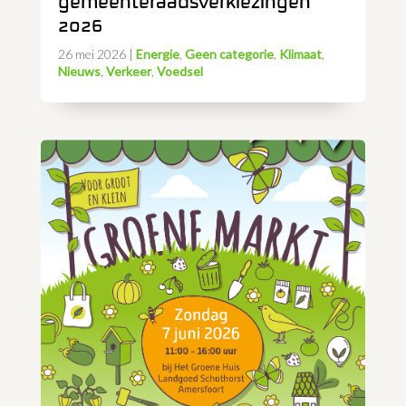
gemeenteraadsverkiezingen
2026
26 mei 2026
|
Energie
,
Geen categorie
,
Klimaat
,
Nieuws
,
Verkeer
,
Voedsel