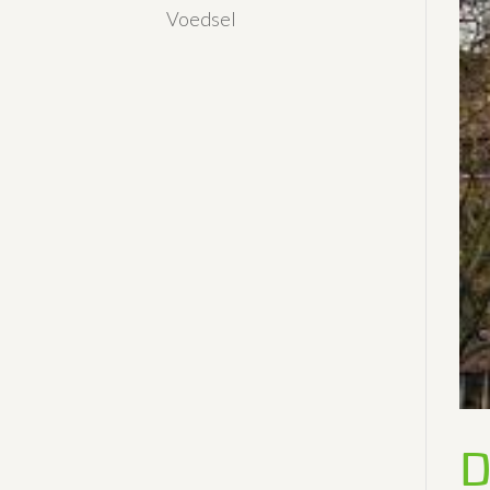
Voedsel
D