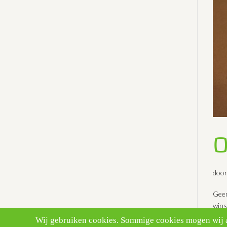
O
doo
Geen
wins
ston
Wij gebruiken cookies. Sommige cookies mogen wij al