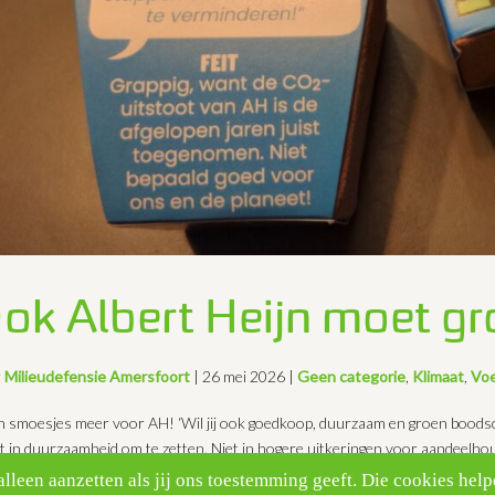
ok Albert Heijn moet gr
r
Milieudefensie Amersfoort
|
26 mei 2026
|
Geen categorie
,
Klimaat
,
Voe
 smoesjes meer voor AH! ‘Wil jij ook goedkoop, duurzaam en groen boods
t in duurzaamheid om te zetten. Niet in hogere uitkeringen voor aandeelhou
den we van Milieudefensie...
leen aanzetten als jij ons toestemming geeft. Die cookies help