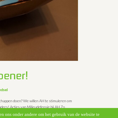
oener!
dsel
chappen doen? We willen AH te stimuleren om
ders! Acties van Milieudefensie bij AH Zo
en ons onder andere om het gebruik van de website te