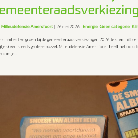
emeenteraadsverkiezin
r
Milieudefensie Amersfoort
|
26 mei 2026
|
Energie
,
Geen categorie
,
Kli
zaamheid en groen bij de gemeenteraadsverkiezingen 2026 Je stem uitbreng
ijtjes) een steeds grotere puzzel. Milieudefensie Amersfoort heeft het ook d
n om je...