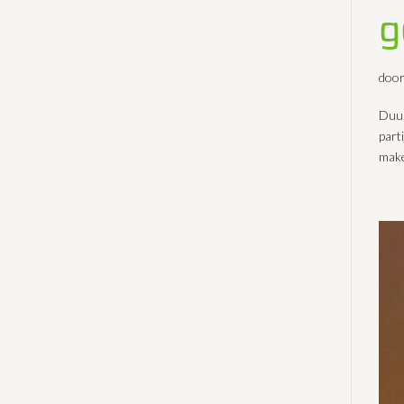
g
doo
Duur
part
make