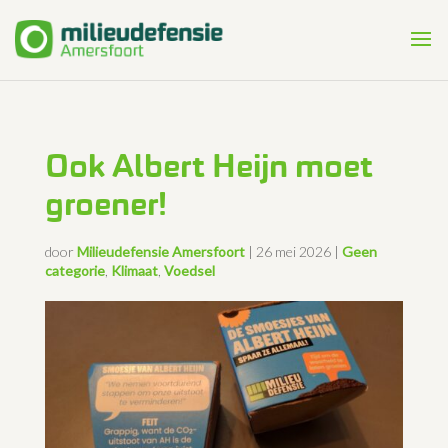
Ook Albert Heijn moet
groener!
door
Milieudefensie Amersfoort
|
26 mei 2026
|
Geen
categorie
,
Klimaat
,
Voedsel