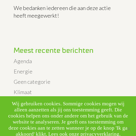
We bedanken iedereen die aan deze actie
heeft meegewerkt!
Meest recente berichten
Agenda
Energie
Geen categorie
Klimaat
Nieuws
Wij gebruiken cookies. Sommige cookies mogen wij
alleen aanzetten als jij ons toestemming geeft. Die
Uitgelicht
cookies helpen ons onder andere om het gebruik van de
website te analyseren. Je geeft ons toestemming om
Verkeer
deze cookies aan te zetten wanneer je op de knop 'Ik ga
Voedsel
akkoord' klikt.
Lees ook onze privacyverklaring.